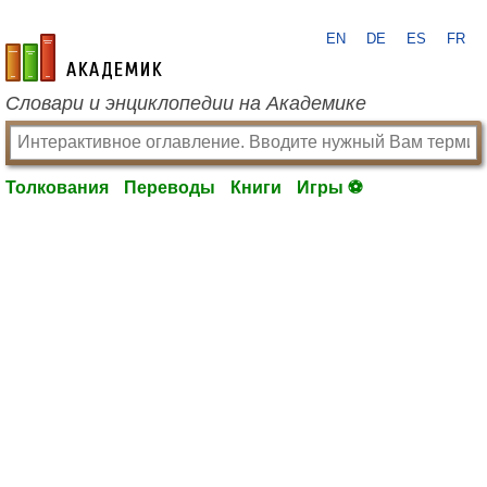
EN
DE
ES
FR
academic.ru
Словари и энциклопедии на Академике
Толкования
Переводы
Книги
Игры ⚽