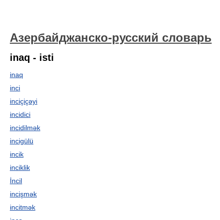
Азербайджанско-русский словарь
inaq - isti
inaq
inci
inciçiçəyi
incidici
incidilmək
incigülü
incik
inciklik
İncil
incişmək
incitmək