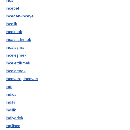
incə
incəbel
incədən-incəyə
incəlik
incəlmək
incələşdirmək
incələşmə
incələşmək
incələtdirmək
incələtmək
incəvara, incəvarı
indi
indicə
indiki
indilik
indiyədək
ingiliscə