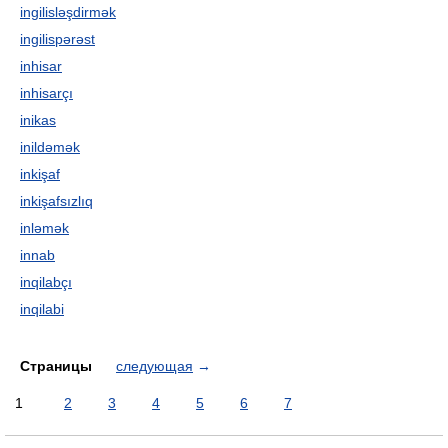
ingilisləşdirmək
ingilispərəst
inhisar
inhisarçı
inikas
inildəmək
inkişaf
inkişafsızlıq
inləmək
innab
inqilabçı
inqilabi
Страницы
следующая
→
1
2
3
4
5
6
7